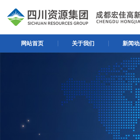
网站首页
关于我们
新闻动