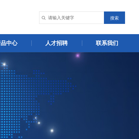
产品中心
人才招聘
联系我们