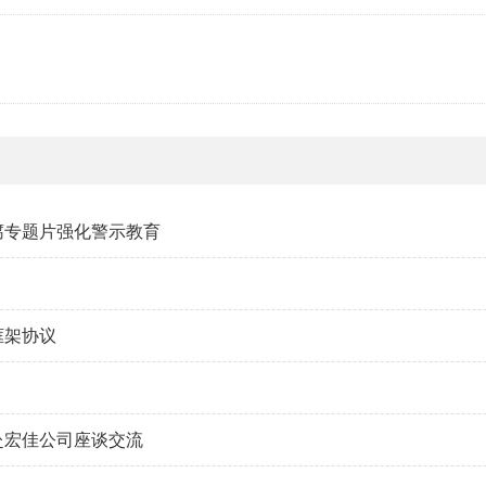
腐专题片强化警示教育
框架协议
宏佳公司​座谈交流