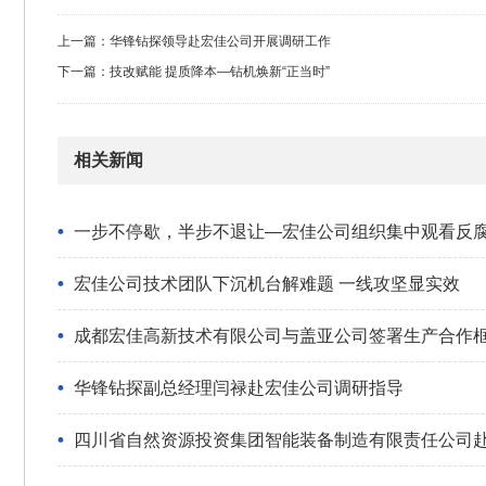
上一篇：
华锋钻探领导赴宏佳公司开展调研工作
下一篇：
技改赋能 提质降本—钻机焕新“正当时”
相关新闻
一步不停歇，半步不退让—宏佳公司组织集中观看反
宏佳公司技术团队下沉机台解难题 一线攻坚显实效
成都宏佳高新技术有限公司与盖亚公司签署生产合作
华锋钻探副总经理闫禄赴宏佳公司调研指导
四川省自然资源投资集团智能装备制造有限责任公司赴