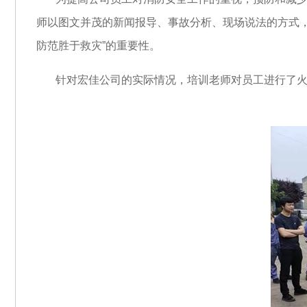
师以图文并茂的新闻报导、事故分析、现场说法的方式
防范胜于救灾”的重要性。
针对宏佳公司的实际情况，培训老师对员工进行了火灾