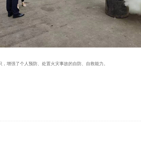
，增强了个人预防、处置火灾事故的自防、自救能力。